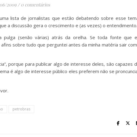
/06/2009
/
0 comentários
m uma lista de jornalistas que estão debatendo sobre esse tem
o que a discussão gera o crescimento e (as vezes) o entendimento
pulga (senão várias) atrás da orelha. Se toda fonte que 
e afins sobre tudo que perguntei antes da minha matéria sair co
ia”, porque para publicar algo de interesse deles, são capazes 
 tema é algo de interesse público eles preferem não se proncunci
vor.
mo
petrobras