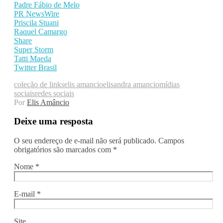
Padre Fábio de Melo
PR NewsWire
Priscila Stuani
Raquel Camargo
Share
Super Storm
Tatti Maeda
Twitter Brasil
coleção de links
elis amancio
elisandra amancio
mídias
sociais
redes sociais
Por
Elis Amâncio
Deixe uma resposta
O seu endereço de e-mail não será publicado.
Campos
obrigatórios são marcados com
*
Nome
*
E-mail
*
Site