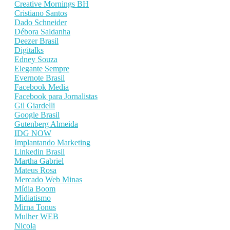
Creative Mornings BH
Cristiano Santos
Dado Schneider
Débora Saldanha
Deezer Brasil
Digitalks
Edney Souza
Elegante Sempre
Evernote Brasil
Facebook Media
Facebook para Jornalistas
Gil Giardelli
Google Brasil
Gutenberg Almeida
IDG NOW
Implantando Marketing
Linkedin Brasil
Martha Gabriel
Mateus Rosa
Mercado Web Minas
Mídia Boom
Midiatismo
Mirna Tonus
Mulher WEB
Nicola