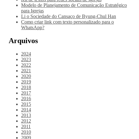
Modelo de Planejamento de Comunicação Estratégico
para Igrejas
Li o Sociedade do Cansaço de Byung-Chul Han
Como criar link com texto personalizado para o
WhatsApp?
Arquivos
2024
2023
2022
2021
2020
2019
2018
2017
2016
2015
2014
2013
2012
2011
2010
2009