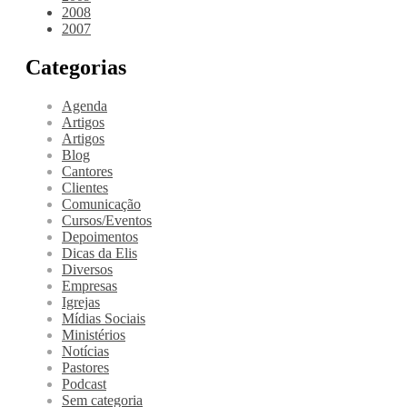
2008
2007
Categorias
Agenda
Artigos
Artigos
Blog
Cantores
Clientes
Comunicação
Cursos/Eventos
Depoimentos
Dicas da Elis
Diversos
Empresas
Igrejas
Mídias Sociais
Ministérios
Notícias
Pastores
Podcast
Sem categoria