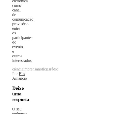
eletrônica
como
canal
de
comunicação
provisório
entre
os
participantes
do
evento
e
outros
interessados.
ciência
imprensa
notícias
rádio
Por
Elis
Amâncio
Deixe
uma
resposta
O seu
endereço