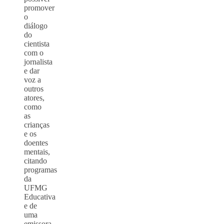
promover
o
diálogo
do
cientista
com o
jornalista
e dar
voz a
outros
atores,
como
as
crianças
e os
doentes
mentais,
citando
programas
da
UFMG
Educativa
e de
uma
emissora