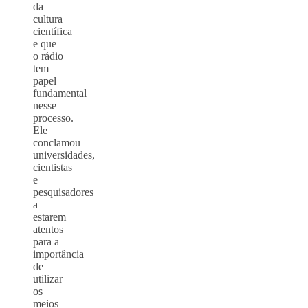
da
cultura
científica
e que
o rádio
tem
papel
fundamental
nesse
processo.
Ele
conclamou
universidades,
cientistas
e
pesquisadores
a
estarem
atentos
para a
importância
de
utilizar
os
meios