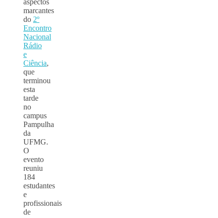
aspectos
marcantes
do
2º
Encontro
Nacional
Rádio
e
Ciência
,
que
terminou
esta
tarde
no
campus
Pampulha
da
UFMG.
O
evento
reuniu
184
estudantes
e
profissionais
de