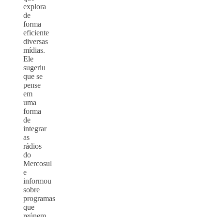
explora
de
forma
eficiente
diversas
mídias.
Ele
sugeriu
que se
pense
em
uma
forma
de
integrar
as
rádios
do
Mercosul
e
informou
sobre
programas
que
reúnem