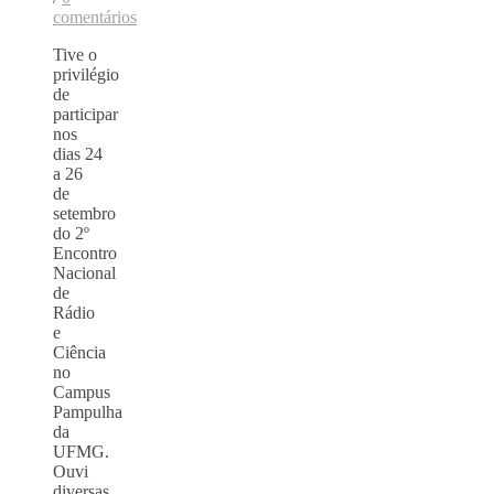
comentários
Tive o
privilégio
de
participar
nos
dias 24
a 26
de
setembro
do 2º
Encontro
Nacional
de
Rádio
e
Ciência
no
Campus
Pampulha
da
UFMG.
Ouvi
diversas