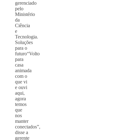
gerenciado
pelo
Ministério
da
Ciência
e
Tecnologia.
Soluções
para o
futuro“Volto
para
casa
animada
com o
que vi
e ouvi
aqui,
agora
temos
que
nos
manter
conectados”,
disse a
gerente