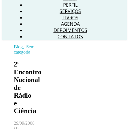
PERFIL
SERVIÇOS
LIVROS
AGENDA
DEPOIMENTOS
CONTATOS
Blog
,
Sem
categoria
2º
Encontro
Nacional
de
Rádio
e
Ciência
29/09/2008
/
0