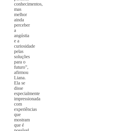
conhecimentos,
mas
melhor
ainda
perceber
a
angústia
e a
curiosidade
pelas
soluções
para o
futuro”,
afirmou
Liana.
Ela se
disse
especialmente
impressionada
com
experiências
que
mostram
que é
possível