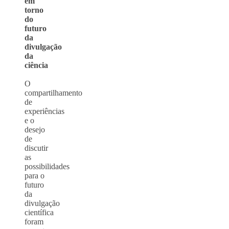
em
torno
do
futuro
da
divulgação
da
ciência
O
compartilhamento
de
experiências
e o
desejo
de
discutir
as
possibilidades
para o
futuro
da
divulgação
científica
foram