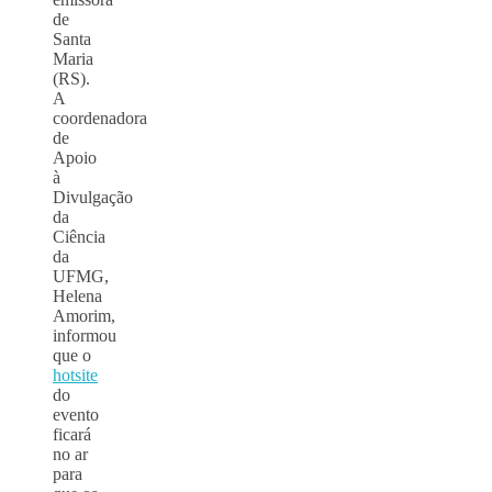
de
Santa
Maria
(RS).
A
coordenadora
de
Apoio
à
Divulgação
da
Ciência
da
UFMG,
Helena
Amorim,
informou
que o
hotsite
do
evento
ficará
no ar
para