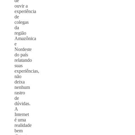
de
ouvir a
experiência
de
colegas
da
região
Amazônica
e
Nordeste
do país
relatando
suas
experiências,
não
deixa
nenhum
rastro
de
dúvidas.
A
Internet
é uma
realidade
bem