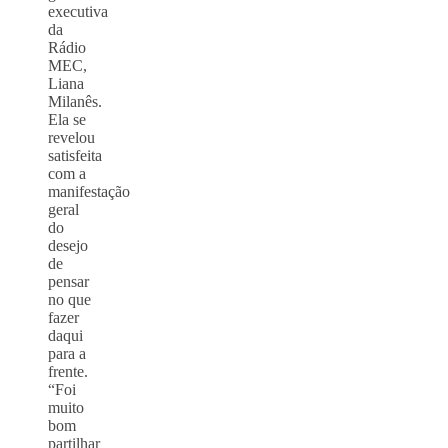
executiva
da
Rádio
MEC,
Liana
Milanês.
Ela se
revelou
satisfeita
com a
manifestação
geral
do
desejo
de
pensar
no que
fazer
daqui
para a
frente.
“Foi
muito
bom
partilhar