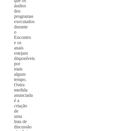
que os
áudios
dos
programas
executados
durante
o
Encontro
e os
anais
estejam
disponíveis
por
mais
algum
tempo.
Outra
medida
anunciada
é a
criação
de
uma
lista de
discussão