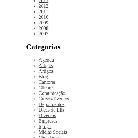
2013
2012
2011
2010
2009
2008
2007
Categorias
Agenda
Artigos
Artigos
Blog
Cantores
Clientes
Comunicação
Cursos/Eventos
Depoimentos
Dicas da Elis
Diversos
Empresas
Igrejas
Mídias Sociais
Ministérios