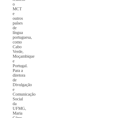
o
MCT
e
outros
países
de
língua
portuguesa,
como
Cabo
Verde,
Moçambique
e
Portugal.
Para a
diretora
de
Divulgação
e
Comunicação
Social
da
UFMG,
Maria
Céres