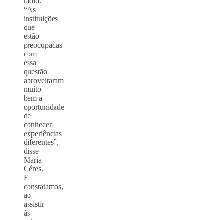
rádio.
“As
instituições
que
estão
preocupadas
com
essa
questão
aproveitaram
muito
bem a
oportunidade
de
conhecer
experiências
diferentes”,
disse
Maria
Céres.
E
constatamos,
ao
assistir
às