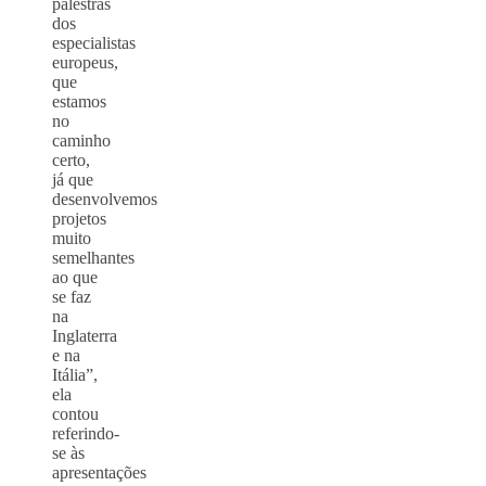
palestras
dos
especialistas
europeus,
que
estamos
no
caminho
certo,
já que
desenvolvemos
projetos
muito
semelhantes
ao que
se faz
na
Inglaterra
e na
Itália”,
ela
contou
referindo-
se às
apresentações