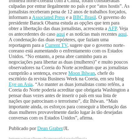
fronteira norte-coreana com a China, foram consideradas
culpadas por entrar ilegalmente no país e por “atos hostis”. As
jornalistas receberam pena de 12 anos de trabalhos forçados,
informam a
Associated Press
e a
BBC Brasil
. O governo do
presidente Barack Obama estuda as opções que tem para
obter a libertação das duas jornalistas, acrescenta a
AFP
. Veja
os antecedentes do caso
aqui
e as notícias mais recentes
aqui
.
A condenação das duas repórteres, que faziam uma
reportagem para a
Current TV
, sugere que o governo norte-
coreano está aumentando o enfrentamento com os Estados
Unidos. “No entanto, a pena abre caminho para as
negociações para libertar as duas (mulheres)” e muito poucos
observadores na Coreia do Norte acreditam que as jornalistas
cumprirão a sentença, escreve
Moon Ihlwan
, chefe do
escritório da revista Business Week na Coreia, em seu blog
Eye on Asia
. “Ao manter as duas jornalistas como reféns, a
Coreia do Norte poderia acreditar que obrigaria Washington a
pensar duas vezes antes de inserir o país em sua lista de
nações que patrocinam o terrorismo”, diz Ihlwan. “Mais
importante ainda, os esforços para conseguir a libertação das
duas mulheres provavelmente darão lugar às tão desejadas
conversas com os Estados Unidos”, afirma.
Publicado por
Dean Graber
/JL
internacional
jornalismo
notícias
violência