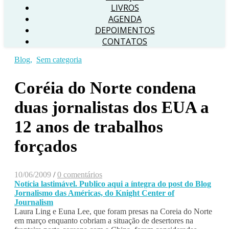
LIVROS
AGENDA
DEPOIMENTOS
CONTATOS
Blog
,
Sem categoria
Coréia do Norte condena
duas jornalistas dos EUA a
12 anos de trabalhos
forçados
10/06/2009
/
0 comentários
Notícia lastimável. Publico aqui a íntegra do post do Blog
Jornalismo das Américas, do Knight Center of
Journalism
Laura Ling e Euna Lee, que foram presas na Coreia do Norte
em março enquanto cobriam a situação de desertores na