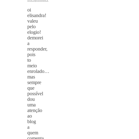
oi
elisandra!
valeu
pelo
elogio!
demorei
a
responder,
pois
to
meio
enrolado…
mas
sempre
que
possível
dou
uma
atenção
ao
blog
a
quem
comenta…