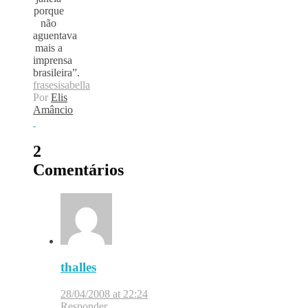
porque
não
aguentava
mais a
imprensa
brasileira”.
frases
isabella
Por
Elis
Amâncio
2
Comentários
thalles
28/04/2008 at 22:24
Responder