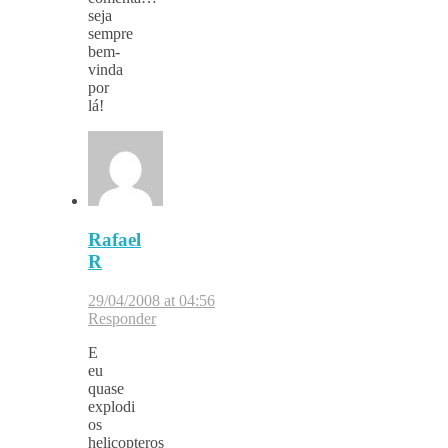
seja
sempre
bem-
vinda
por
lá!
Rafael
R
29/04/2008 at 04:56
Responder
E
eu
quase
explodi
os
helicopteros