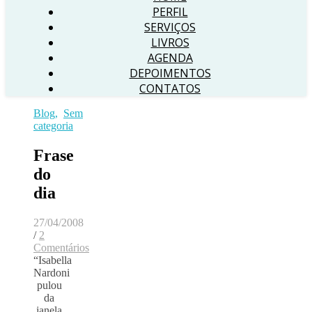
PERFIL
SERVIÇOS
LIVROS
AGENDA
DEPOIMENTOS
CONTATOS
Blog
,
Sem
categoria
Frase
do
dia
27/04/2008
/
2
Comentários
“Isabella
Nardoni
pulou
da
janela