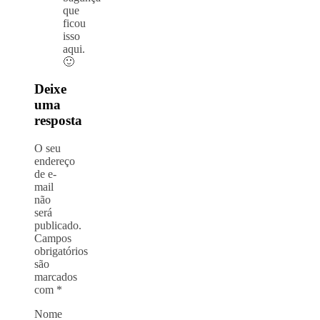
que
ficou
isso
aqui.
🙂
Deixe
uma
resposta
O seu
endereço
de e-
mail
não
será
publicado.
Campos
obrigatórios
são
marcados
com
*
Nome