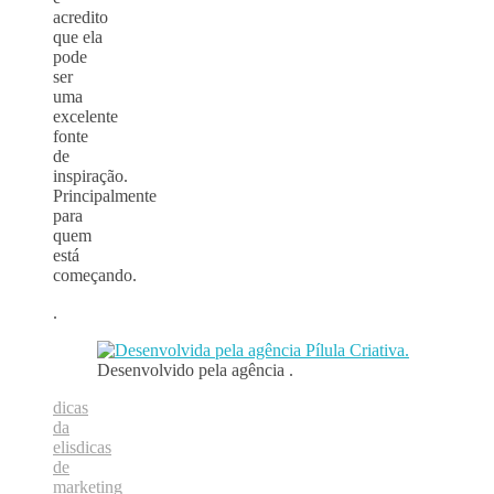
acredito
que ela
pode
ser
uma
excelente
fonte
de
inspiração.
Principalmente
para
quem
está
começando.
.
Desenvolvido pela agência
.
dicas
da
elis
dicas
de
marketing