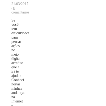
21/03/2017
/
0
comentários
Se
você
tem
dificuldades
para
pensar
ações
no
meio
digital
acredito
que a
irá te
ajudar.
Conheci
nestas
minhas
andanças
na
Internet
e