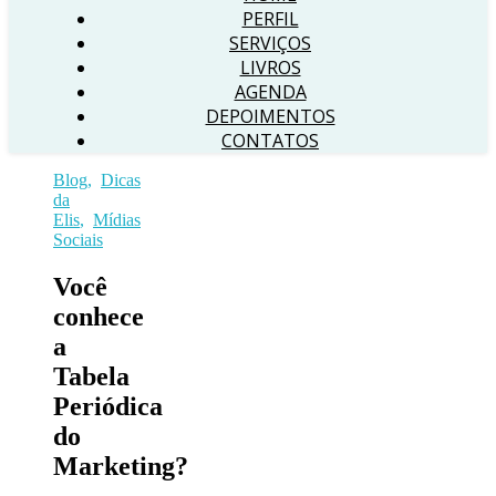
PERFIL
SERVIÇOS
LIVROS
AGENDA
DEPOIMENTOS
CONTATOS
Blog
,
Dicas
da
Elis
,
Mídias
Sociais
Você
conhece
a
Tabela
Periódica
do
Marketing?