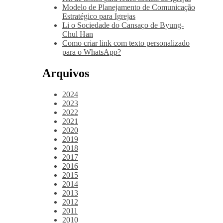
Modelo de Planejamento de Comunicação
Estratégico para Igrejas
Li o Sociedade do Cansaço de Byung-
Chul Han
Como criar link com texto personalizado
para o WhatsApp?
Arquivos
2024
2023
2022
2021
2020
2019
2018
2017
2016
2015
2014
2013
2012
2011
2010