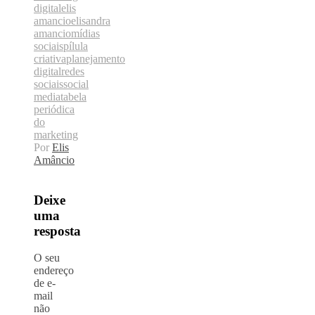
digital
elis
amancio
elisandra
amancio
mídias
sociais
pílula
criativa
planejamento
digital
redes
sociais
social
media
tabela
periódica
do
marketing
Por
Elis
Amâncio
Deixe
uma
resposta
O seu
endereço
de e-
mail
não