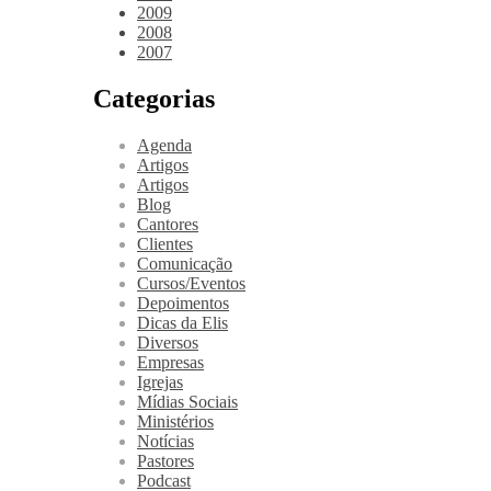
2009
2008
2007
Categorias
Agenda
Artigos
Artigos
Blog
Cantores
Clientes
Comunicação
Cursos/Eventos
Depoimentos
Dicas da Elis
Diversos
Empresas
Igrejas
Mídias Sociais
Ministérios
Notícias
Pastores
Podcast